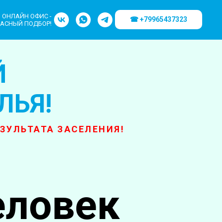
ОНЛАЙН ОФИС -
☎ +79965437323
АСНЫЙ ПОДБОР!
Й
ЛЬЯ!
ЕЗУЛЬТАТА ЗАСЕЛЕНИЯ!
еловек