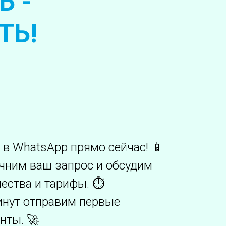
Ь -
ТЬ!
 в WhatsApp прямо сейчас! 📱
очним ваш запрос и обсудим
ества и тарифы. ⏱️
инут отправим первые
нты. 🚀