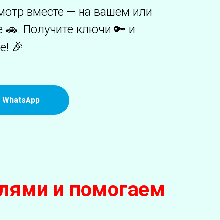
мотр вместе — на вашем или
🚗. Получите ключи 🔑 и
е! 🎉
в WhatsApp
лями и помогаем