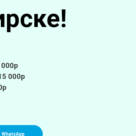
ирске!
 000р
5 000р
0р
в WhatsApp