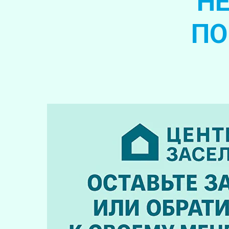
НЕ
ПО